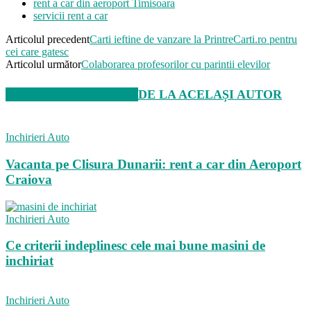
rent a car din aeroport Timisoara
servicii rent a car
Articolul precedent
Carti ieftine de vanzare la PrintreCarti.ro pentru
cei care gatesc
Articolul următor
Colaborarea profesorilor cu parintii elevilor
ARTICOLE SIMILARE
DE LA ACELAȘI AUTOR
Inchirieri Auto
Vacanta pe Clisura Dunarii: rent a car din Aeroport
Craiova
Inchirieri Auto
Ce criterii indeplinesc cele mai bune masini de
inchiriat
Inchirieri Auto