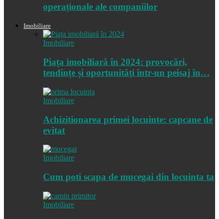
operaționale ale companiilor
Imobiliare
Imobiliare
Piața imobiliară în 2024: provocări,
tendințe și oportunități într-un peisaj în…
Imobiliare
Achizitionarea primei locuinte: capcane de
evitat
Imobiliare
Cum poti scapa de mucegai din locuinta ta
Imobiliare