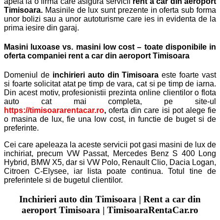
apela la o firma care asigura servicii
rent a car
din
aeroport
Timisoara.
Masinile de lux sunt prezente in oferta sub forma
unor bolizi sau a unor autoturisme care ies in evidenta de la
prima iesire din garaj.
Masini luxoase vs. masini low cost – toate disponibile in
oferta companiei
rent a car
din
aeroport Timisoara
Domeniul de
inchirieri auto
din
Timisoara
este foarte vast
si foarte solicitat atat pe timp de vara, cat si pe timp de iarna.
Din acest motiv, profesionistii prezinta online clientilor o flota
auto cat mai completa, pe site-ul
https://timisoararentacar.ro
,
oferta din care isi pot alege fie
o masina de lux, fie una low cost, in functie de buget si de
preferinte.
Cei care apeleaza la aceste servicii pot gasi masini de lux de
inchiriat, precum VW Passat, Mercedes Benz S 400 Long
Hybrid, BMW X5, dar si VW Polo, Renault Clio, Dacia Logan,
Citroen C-Elysee, iar lista poate continua. Totul tine de
preferintele si de bugetul clientilor.
Inchirieri auto
din
Timisoara | Rent a car din
aeroport Timisoara | TimisoaraRentaCar.ro