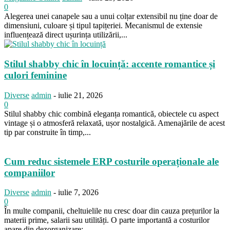
0
Alegerea unei canapele sau a unui colțar extensibil nu ține doar de
dimensiuni, culoare și tipul tapițeriei. Mecanismul de extensie
influențează direct ușurința utilizării,...
Stilul shabby chic în locuință: accente romantice și
culori feminine
Diverse
admin
-
iulie 21, 2026
0
Stilul shabby chic combină eleganța romantică, obiectele cu aspect
vintage și o atmosferă relaxată, ușor nostalgică. Amenajările de acest
tip par construite în timp,...
Cum reduc sistemele ERP costurile operaționale ale
companiilor
Diverse
admin
-
iulie 7, 2026
0
În multe companii, cheltuielile nu cresc doar din cauza prețurilor la
materii prime, salarii sau utilități. O parte importantă a costurilor
apare din dezorganizare:...