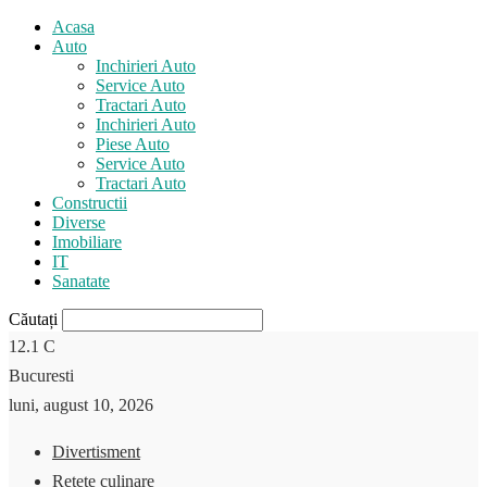
Acasa
Auto
Inchirieri Auto
Service Auto
Tractari Auto
Inchirieri Auto
Piese Auto
Service Auto
Tractari Auto
Constructii
Diverse
Imobiliare
IT
Sanatate
Căutați
12.1
C
Bucuresti
luni, august 10, 2026
Divertisment
Retete culinare