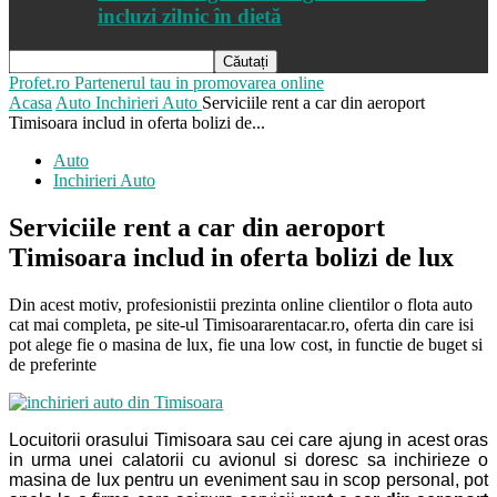
incluzi zilnic în dietă
Profet.ro
Partenerul tau in promovarea online
Acasa
Auto
Inchirieri Auto
Serviciile rent a car din aeroport
Timisoara includ in oferta bolizi de...
Auto
Inchirieri Auto
Serviciile rent a car din aeroport
Timisoara includ in oferta bolizi de lux
Din acest motiv, profesionistii prezinta online clientilor o flota auto
cat mai completa, pe site-ul Timisoararentacar.ro, oferta din care isi
pot alege fie o masina de lux, fie una low cost, in functie de buget si
de preferinte
Locuitorii orasului Timisoara sau cei care ajung in acest oras
in urma unei calatorii cu avionul si doresc sa inchirieze o
masina de lux pentru un eveniment sau in scop personal, pot