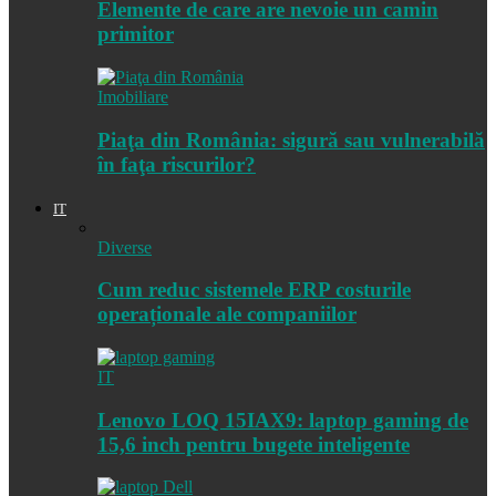
Elemente de care are nevoie un camin
primitor
Imobiliare
Piaţa din România: sigură sau vulnerabilă
în faţa riscurilor?
IT
Diverse
Cum reduc sistemele ERP costurile
operaționale ale companiilor
IT
Lenovo LOQ 15IAX9: laptop gaming de
15,6 inch pentru bugete inteligente