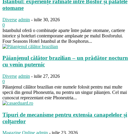
Istanbul: experiențe rafinate între Bosfor și palatele
otomane
Diverse
admin
-
iulie 30, 2026
0
Istanbulul oferă o combinație aparte între palate otomane, cartiere
istorice și hoteluri contemporane amplasate pe malul Bosforului.
Four Seasons Hotel Istanbul at the Bosphorus...
Păianjenul călător brazilian – un prădător nocturn
cu venin puternic
Diverse
admin
-
iulie 27, 2026
0
Păianjenul călător brazilian este numele folosit pentru mai multe
specii din genul Phoneutria, nu pentru un singur păianjen. Cel mai
cunoscut reprezentant este Phoneutria...
Tipuri de mecanisme pentru extensia canapelelor și
colțarelor
Magazine Online
admin
-
iulie 23, 2026