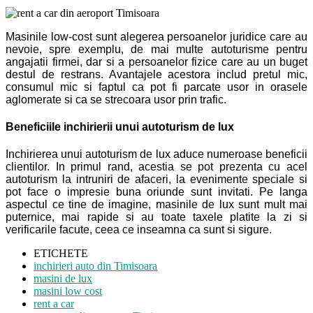
Masinile low-cost sunt alegerea persoanelor juridice care au
nevoie, spre exemplu, de mai multe autoturisme pentru
angajatii firmei, dar si a persoanelor fizice care au un buget
destul de restrans. Avantajele acestora includ pretul mic,
consumul mic si faptul ca pot fi parcate usor in orasele
aglomerate si ca se strecoara usor prin trafic.
Beneficiile inchirierii unui autoturism de lux
Inchirierea unui autoturism de lux aduce numeroase beneficii
clientilor. In primul rand, acestia se pot prezenta cu acel
autoturism la intruniri de afaceri, la evenimente speciale si
pot face o impresie buna oriunde sunt invitati. Pe langa
aspectul ce tine de imagine, masinile de lux sunt mult mai
puternice, mai rapide si au toate taxele platite la zi si
verificarile facute, ceea ce inseamna ca sunt si sigure.
ETICHETE
inchirieri auto din Timisoara
masini de lux
masini low cost
rent a car