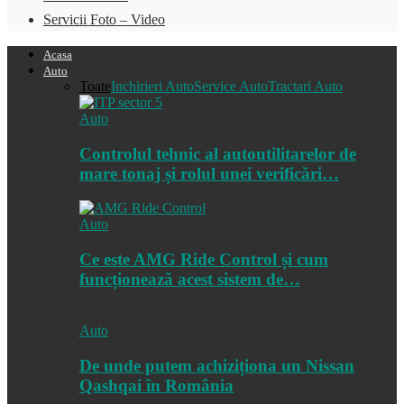
Servicii Foto – Video
Acasa
Auto
Toate
Inchirieri Auto
Service Auto
Tractari Auto
Auto
Controlul tehnic al autoutilitarelor de
mare tonaj și rolul unei verificări…
Auto
Ce este AMG Ride Control și cum
funcționează acest sistem de…
Auto
De unde putem achiziționa un Nissan
Qashqai în România