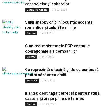
canapelelor și colțarelor
iulie 23, 2026
Magazine Online
Stilul shabby chic în locuință: accente
romantice și culori feminine
iulie 21, 2026
Diverse
Cum reduc sistemele ERP costurile
operaționale ale companiilor
iulie 7, 2026
Diverse
Ce reprezintă o toxină și de ce contează
pentru sănătatea orală
iulie 1, 2026
Sanatate
Irlanda: destinația perfectă pentru natură,
castele și orașe pline de farmec
iunie 29, 2026
Diverse