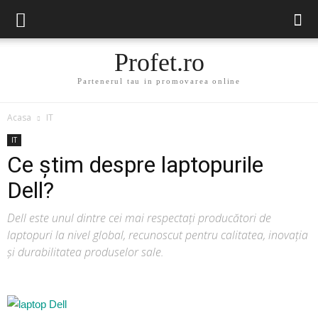
Profet.ro
Partenerul tau in promovarea online
Acasa
IT
IT
Ce știm despre laptopurile
Dell?
Dell este unul dintre cei mai respectați producători de
laptopuri la nivel global, recunoscut pentru calitatea, inovația
și durabilitatea produselor sale.