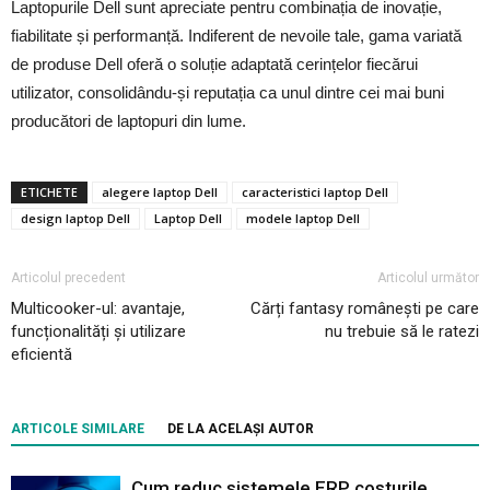
Laptopurile Dell sunt apreciate pentru combinația de inovație,
fiabilitate și performanță. Indiferent de nevoile tale, gama variată
de produse Dell oferă o soluție adaptată cerințelor fiecărui
utilizator, consolidându-și reputația ca unul dintre cei mai buni
producători de laptopuri din lume.
ETICHETE
alegere laptop Dell
caracteristici laptop Dell
design laptop Dell
Laptop Dell
modele laptop Dell
Articolul precedent
Articolul următor
Multicooker-ul: avantaje,
Cărți fantasy românești pe care
funcționalități și utilizare
nu trebuie să le ratezi
eficientă
ARTICOLE SIMILARE
DE LA ACELAȘI AUTOR
Cum reduc sistemele ERP costurile