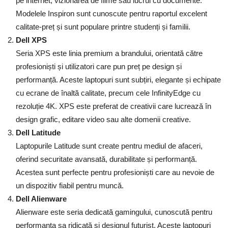
pe internet, vizionarea de filme sau lucrul cu documente.
Modelele Inspiron sunt cunoscute pentru raportul excelent
calitate-preț și sunt populare printre studenți și familii.
Dell XPS
Seria XPS este linia premium a brandului, orientată către
profesioniști și utilizatori care pun preț pe design și
performanță. Aceste laptopuri sunt subțiri, elegante și echipate
cu ecrane de înaltă calitate, precum cele InfinityEdge cu
rezoluție 4K. XPS este preferat de creativii care lucrează în
design grafic, editare video sau alte domenii creative.
Dell Latitude
Laptopurile Latitude sunt create pentru mediul de afaceri,
oferind securitate avansată, durabilitate și performanță.
Acestea sunt perfecte pentru profesioniști care au nevoie de
un dispozitiv fiabil pentru muncă.
Dell Alienware
Alienware este seria dedicată gamingului, cunoscută pentru
performanța sa ridicată și designul futurist. Aceste laptopuri