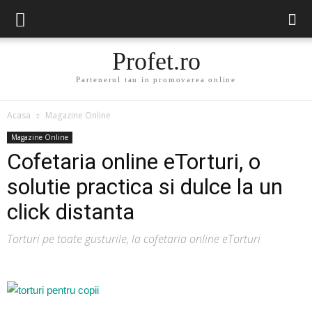
Profet.ro
Partenerul tau in promovarea online
Acasa
Magazine Online
Magazine Online
Cofetaria online eTorturi, o
solutie practica si dulce la un
click distanta
Torturi pe toate gusturile, la cofetaria online eTorturi