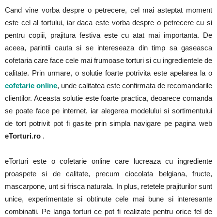
Cand vine vorba despre o petrecere, cel mai asteptat moment
este cel al tortului, iar daca este vorba despre o petrecere cu si
pentru copiii, prajitura festiva este cu atat mai importanta. De
aceea, parintii cauta si se intereseaza din timp sa gaseasca
cofetaria care face cele mai frumoase torturi si cu ingredientele de
calitate. Prin urmare, o solutie foarte potrivita este apelarea la o
cofetarie online
, unde calitatea este confirmata de recomandarile
clientilor. Aceasta solutie este foarte practica, deoarece comanda
se poate face pe internet, iar alegerea modelului si sortimentului
de tort potrivit pot fi gasite prin simpla navigare pe pagina web
eTorturi.ro
.
eTorturi este o cofetarie online care lucreaza cu ingrediente
proaspete si de calitate, precum ciocolata belgiana, fructe,
mascarpone, unt si frisca naturala. In plus, retetele prajiturilor sunt
unice, experimentate si obtinute cele mai bune si interesante
combinatii. Pe langa torturi ce pot fi realizate pentru orice fel de