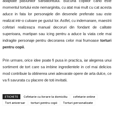
adaptate pasiunilor sarbatoritului. Bucuria copiilor cand este
momentul tortului este nemarginita, cu atat mai mult cu cat acesta
aduce in fata lor personajele din desenele preferate sau este
realizat intr-o culoare pe gustul lor. Astfel, cu indemanare, maestrii
cofetari realizeaza manual decoruri din fondant de calitate
superioara, martipan sau icing pentru a aduce la viata cele mai
indragite personaje pentru decorarea celor mai frumoase
torturi
pentru copii
.
Prin urmare, orice idee poate fi pusa in practica, iar alegerea unui
sortiment de tort care sa imbine ingredientele in cel mai delicios
mod contribuie la obtinerea unei adevarate opere de arta dulce, ce
va fi savurata cu placere de toti invitatii.
ETICHETE
Cofetarie cu livrare la domiciliu
cofetarie online
Tort aniversar
torturi pentru copii
Torturi personalizate