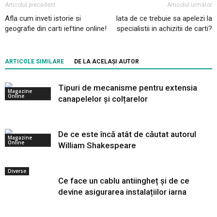
Articolul precedent
Articolul următor
Afla cum inveti istorie si
Iata de ce trebuie sa apelezi la
geografie din carti ieftine online!
specialistii in achizitii de carti?
ARTICOLE SIMILARE
DE LA ACELAȘI AUTOR
Tipuri de mecanisme pentru extensia
Magazine
Online
canapelelor și colțarelor
De ce este încă atât de căutat autorul
Magazine
Online
William Shakespeare
Diverse
Ce face un cablu antiingheț și de ce
devine asigurarea instalațiilor iarna