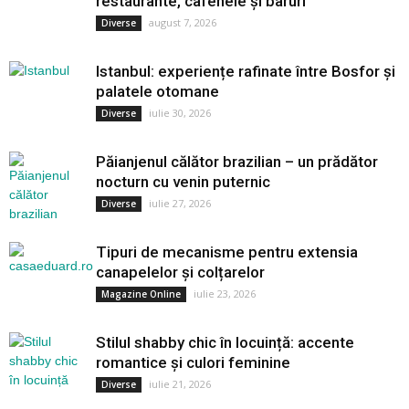
restaurante, cafenele și baruri
august 7, 2026
Diverse
Istanbul: experiențe rafinate între Bosfor și
palatele otomane
iulie 30, 2026
Diverse
Păianjenul călător brazilian – un prădător
nocturn cu venin puternic
iulie 27, 2026
Diverse
Tipuri de mecanisme pentru extensia
canapelelor și colțarelor
iulie 23, 2026
Magazine Online
Stilul shabby chic în locuință: accente
romantice și culori feminine
iulie 21, 2026
Diverse