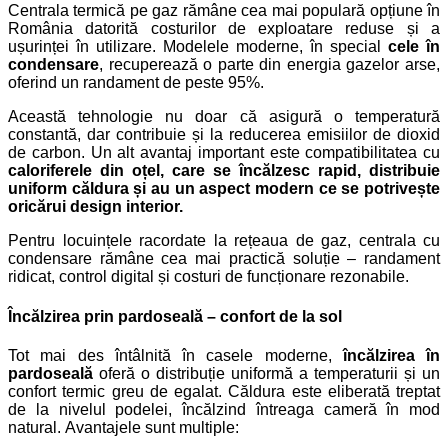
Centrala termică pe gaz rămâne cea mai populară opțiune în
România datorită costurilor de exploatare reduse și a
ușurinței în utilizare. Modelele moderne, în special
cele în
condensare
, recuperează o parte din energia gazelor arse,
oferind un randament de peste 95%.
Această tehnologie nu doar că asigură o temperatură
constantă, dar contribuie și la reducerea emisiilor de dioxid
de carbon. Un alt avantaj important este compatibilitatea cu
caloriferele din oțel, care se încălzesc rapid, distribuie
uniform căldura și au un aspect modern ce se potrivește
oricărui design interior.
Pentru locuințele racordate la rețeaua de gaz, centrala cu
condensare rămâne cea mai practică soluție – randament
ridicat, control digital și costuri de funcționare rezonabile.
Încălzirea prin pardoseală – confort de la sol
Tot mai des întâlnită în casele moderne,
încălzirea în
pardoseală
oferă o distribuție uniformă a temperaturii și un
confort termic greu de egalat. Căldura este eliberată treptat
de la nivelul podelei, încălzind întreaga cameră în mod
natural.
Avantajele sunt multiple: