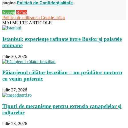
pagina
Politică de Confidențialitate
.
Accept
Refuz
Politica de utilizare a Cookie-urilor
MAI MULTE ARTICOLE
Istanbul: experiențe rafinate între Bosfor și palatele
otomane
iulie 30, 2026
Păianjenul călător brazilian – un prădător nocturn
cu venin puternic
iulie 27, 2026
Tipuri de mecanisme pentru extensia canapelelor și
colțarelor
iulie 23, 2026