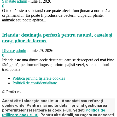
Sanatate
admin
-
iulie 1, 2026
0
O toxină este o substanță care poate afecta funcționarea normală a
organismului. Ea poate fi produsă de bacterii, ciuperci, plante,
animale sau poate apărea...
Irlanda: destinația perfectă pentru natură, castele și
orașe pline de farmec
Diverse
admin
-
iunie 29, 2026
0
Irlanda este una dintre acele destinații care se descoperă cel mai bine
fără grabă, pe drumuri înguste, printre pajiști verzi, sate cu puburi
tradiționale...
Politică privind fișierele cookies
Politică de confidențialitate
© Profet.ro
Acest site folosește cookie-uri. Acceptați sau refuzați
cookie-urile. Pentru mai multe detalii privind gestionarea
preferințelor referitoare la cookie-uri, vedeți
Politica de
utillizare cookie-uri
. Pentru alte detalii, va rugam sa accesati