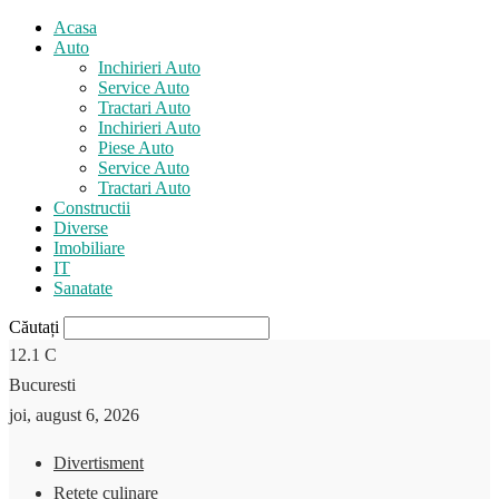
Acasa
Auto
Inchirieri Auto
Service Auto
Tractari Auto
Inchirieri Auto
Piese Auto
Service Auto
Tractari Auto
Constructii
Diverse
Imobiliare
IT
Sanatate
Căutați
12.1
C
Bucuresti
joi, august 6, 2026
Divertisment
Retete culinare