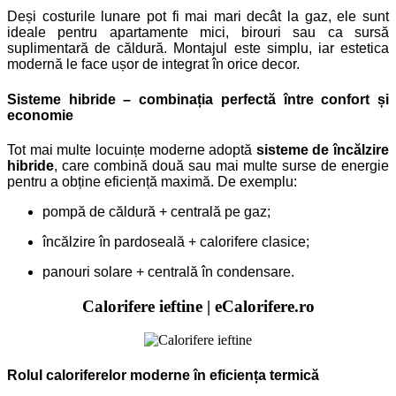
Deși costurile lunare pot fi mai mari decât la gaz, ele sunt
ideale pentru apartamente mici, birouri sau ca sursă
suplimentară de căldură. Montajul este simplu, iar estetica
modernă le face ușor de integrat în orice decor.
Sisteme hibride – combinația perfectă între confort și
economie
Tot mai multe locuințe moderne adoptă
sisteme de încălzire
hibride
, care combină două sau mai multe surse de energie
pentru a obține eficiență maximă.
De exemplu:
pompă de căldură + centrală pe gaz;
încălzire în pardoseală + calorifere clasice;
panouri solare + centrală în condensare.
Calorifere ieftine |
eCalorifere.ro
Rolul caloriferelor moderne în eficiența termică