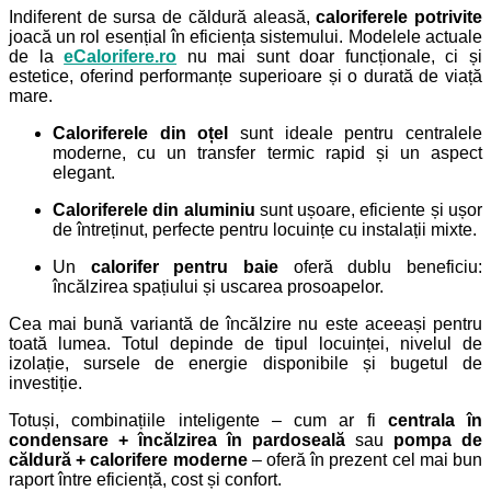
Indiferent de sursa de căldură aleasă,
caloriferele potrivite
joacă un rol esențial în eficiența sistemului. Modelele actuale
de la
eCalorifere.ro
nu mai sunt doar funcționale, ci și
estetice, oferind performanțe superioare și o durată de viață
mare.
Caloriferele din oțel
sunt ideale pentru centralele
moderne, cu un transfer termic rapid și un aspect
elegant.
Caloriferele din aluminiu
sunt ușoare, eficiente și ușor
de întreținut, perfecte pentru locuințe cu instalații mixte.
Un
calorifer pentru baie
oferă dublu beneficiu:
încălzirea spațiului și uscarea prosoapelor.
Cea mai bună variantă de încălzire nu este aceeași pentru
toată lumea. Totul depinde de tipul locuinței, nivelul de
izolație, sursele de energie disponibile și bugetul de
investiție.
Totuși, combinațiile inteligente – cum ar fi
centrala în
condensare + încălzirea în pardoseală
sau
pompa de
căldură + calorifere moderne
– oferă în prezent cel mai bun
raport între eficiență, cost și confort.