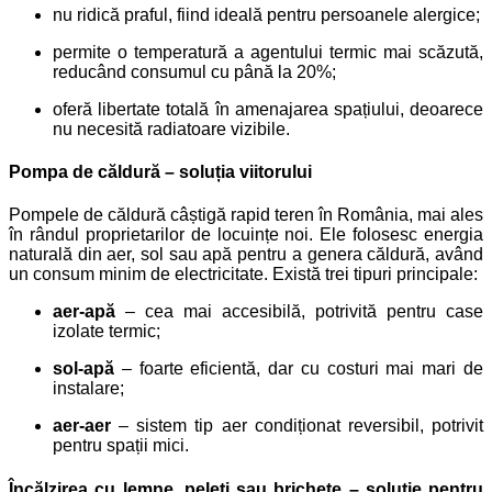
nu ridică praful, fiind ideală pentru persoanele alergice;
permite o temperatură a agentului termic mai scăzută,
reducând consumul cu până la 20%;
oferă libertate totală în amenajarea spațiului, deoarece
nu necesită radiatoare vizibile.
Pompa de căldură – soluția viitorului
Pompele de căldură câștigă rapid teren în România, mai ales
în rândul proprietarilor de locuințe noi. Ele folosesc energia
naturală din aer, sol sau apă pentru a genera căldură, având
un consum minim de electricitate.
Există trei tipuri principale:
aer-apă
– cea mai accesibilă, potrivită pentru case
izolate termic;
sol-apă
– foarte eficientă, dar cu costuri mai mari de
instalare;
aer-aer
– sistem tip aer condiționat reversibil, potrivit
pentru spații mici.
Încălzirea cu lemne, peleți sau brichete – soluție pentru