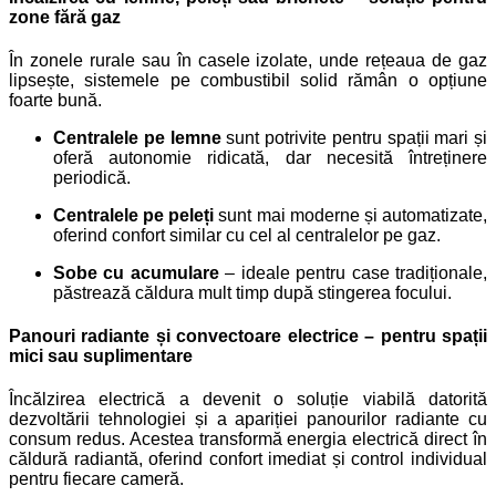
zone fără gaz
În zonele rurale sau în casele izolate, unde rețeaua de gaz
lipsește, sistemele pe combustibil solid rămân o opțiune
foarte bună.
Centralele pe lemne
sunt potrivite pentru spații mari și
oferă autonomie ridicată, dar necesită întreținere
periodică.
Centralele pe peleți
sunt mai moderne și automatizate,
oferind confort similar cu cel al centralelor pe gaz.
Sobe cu acumulare
– ideale pentru case tradiționale,
păstrează căldura mult timp după stingerea focului.
Panouri radiante și convectoare electrice – pentru spații
mici sau suplimentare
Încălzirea electrică a devenit o soluție viabilă datorită
dezvoltării tehnologiei și a apariției panourilor radiante cu
consum redus. Acestea transformă energia electrică direct în
căldură radiantă, oferind confort imediat și control individual
pentru fiecare cameră.