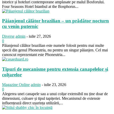
istorice și hoteluri contemporane amplasate pe malul Bosforului.
Four Seasons Hotel Istanbul at the Bosphorus...
Păianjenul călător brazilian – un prădător nocturn
cu venin puternic
Diverse
admin
-
iulie 27, 2026
0
Păianjenul călător brazilian este numele folosit pentru mai multe
specii din genul Phoneutria, nu pentru un singur păianjen. Cel mai
cunoscut reprezentant este Phoneutria...
Tipuri de mecanisme pentru extensia canapelelor și
colțarelor
Magazine Online
admin
-
iulie 23, 2026
0
Alegerea unei canapele sau a unui colțar extensibil nu ține doar de
dimensiuni, culoare și tipul tapițeriei. Mecanismul de extensie
influențează direct ușurința utilizării,...