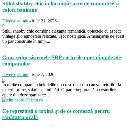
Stilul shabby chic în locuință: accente romantice și
culori feminine
Diverse
admin
-
iulie 21, 2026
0
Stilul shabby chic combină eleganța romantică, obiectele cu aspect
vintage și o atmosferă relaxată, ușor nostalgică. Amenajările de acest
tip par construite în timp,...
Cum reduc sistemele ERP costurile operaționale ale
companiilor
Diverse
admin
-
iulie 7, 2026
0
În multe companii, cheltuielile nu cresc doar din cauza prețurilor la
materii prime, salarii sau utilități. O parte importantă a costurilor
apare din dezorganizare:...
Ce reprezintă o toxină și de ce contează pentru
sănătatea orală