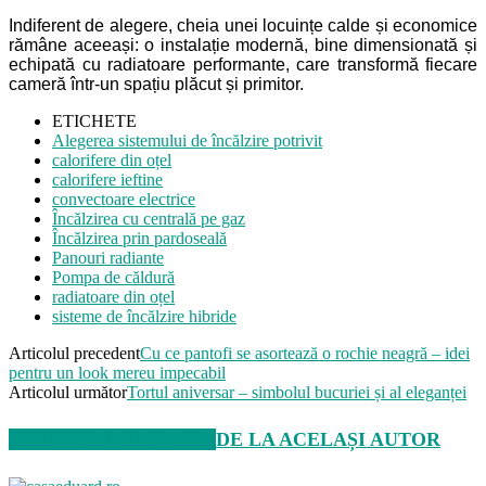
Indiferent de alegere, cheia unei locuințe calde și economice
rămâne aceeași: o instalație modernă, bine dimensionată și
echipată cu radiatoare performante, care transformă fiecare
cameră într-un spațiu plăcut și primitor.
ETICHETE
Alegerea sistemului de încălzire potrivit
calorifere din oțel
calorifere ieftine
convectoare electrice
Încălzirea cu centrală pe gaz
Încălzirea prin pardoseală
Panouri radiante
Pompa de căldură
radiatoare din oțel
sisteme de încălzire hibride
Articolul precedent
Cu ce pantofi se asortează o rochie neagră – idei
pentru un look mereu impecabil
Articolul următor
Tortul aniversar – simbolul bucuriei și al eleganței
ARTICOLE SIMILARE
DE LA ACELAȘI AUTOR