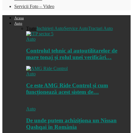
Servicii Foto – Video
Acasa
Auto
Toate
Inchirieri Auto
Service Auto
Tractari Auto
Auto
Controlul tehnic al autoutilitarelor de
mare tonaj și rolul unei verificări…
Auto
Ce este AMG Ride Control și cum
funcționează acest sistem de…
Auto
De unde putem achiziționa un Nissan
Qashqai în România