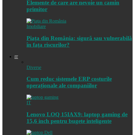
Elemente de care are nevoie un camin
primitor
Imobiliare
Piaţa din România: sigură sau vulnerabilă
în faţa riscurilor?
IT
Diverse
Cum reduc sistemele ERP costurile
operaționale ale companiilor
IT
Lenovo LOQ 15IAX9: laptop gaming de
15,6 inch pentru bugete inteligente