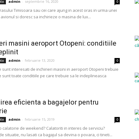
admin
-
septembrie 16, 2020
uto
0
orasului Timisoara sau cei care ajung in acest oras in urma unei
u avionul si doresc sa inchirieze o masina de lux...
ieri masini aeroport Otopeni: conditiile
eplinit
admin
-
februarie 13, 2020
uto
0
e sunt interesati de inchirieri masini in aeroport Otopeni trebuie
e sunt toate conditiile pe care trebuie sa le indeplineasca
irea eficienta a bagajelor pentru
rie
admin
-
februarie 15, 2019
uto
0
 o calatorie de weekend? Calatoriti in interes de serviciu?
de situatie, nu lasati ca bagajul sa devina o povara, ci tineti...