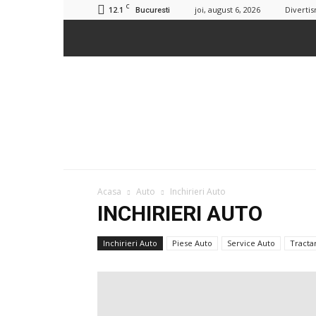
C
12.1
joi, august 6, 2026
Diverti
Bucuresti
Acasa
Auto
Inchirieri Auto
INCHIRIERI AUTO
Inchirieri Auto
Piese Auto
Service Auto
Tracta