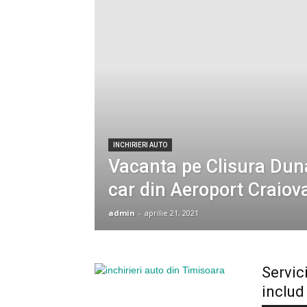
INCHIRIERI AUTO
Vacanta pe Clisura Dunar
car din Aeroport Craiov
admin
-
aprilie 21, 2021
Servic
includ 