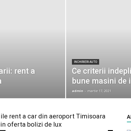
INCHIRIERI AUTO
ii: rent a
Ce criterii indep
a
bune masini de i
admin
-
martie 17, 2021
iile rent a car din aeroport Timisoara
A
in oferta bolizi de lux