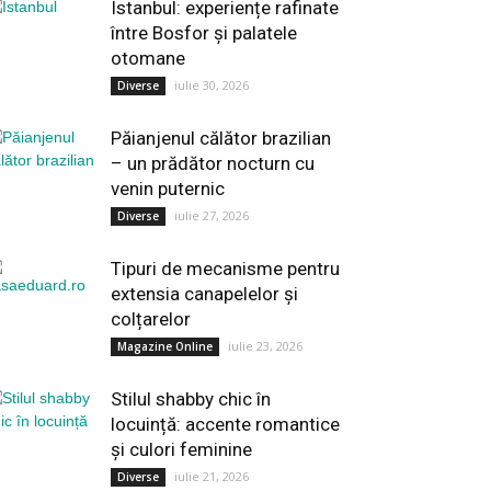
Istanbul: experiențe rafinate
între Bosfor și palatele
otomane
iulie 30, 2026
Diverse
Păianjenul călător brazilian
– un prădător nocturn cu
venin puternic
iulie 27, 2026
Diverse
Tipuri de mecanisme pentru
extensia canapelelor și
colțarelor
iulie 23, 2026
Magazine Online
Stilul shabby chic în
locuință: accente romantice
și culori feminine
iulie 21, 2026
Diverse