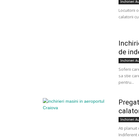
Inchirieri A
Locuitorii 
calatorii c
Inchir
de ind
Inchirieri A
Soferii car
sa stie car
pentru...
Pregat
calato
Inchirieri A
Ati planuit
Indiferent 