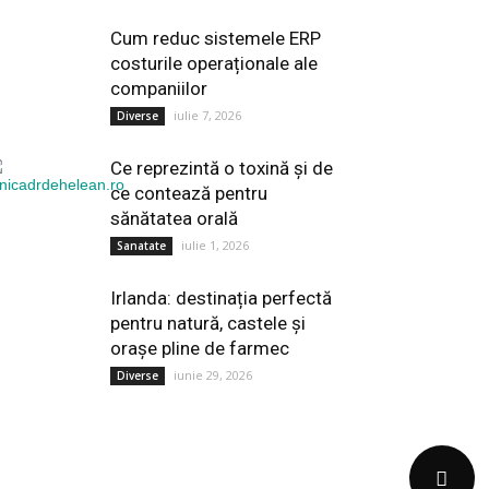
Cum reduc sistemele ERP
costurile operaționale ale
companiilor
iulie 7, 2026
Diverse
Ce reprezintă o toxină și de
ce contează pentru
sănătatea orală
iulie 1, 2026
Sanatate
Irlanda: destinația perfectă
pentru natură, castele și
orașe pline de farmec
iunie 29, 2026
Diverse