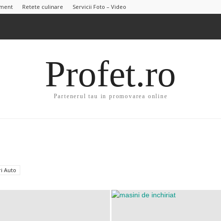
sment
Retete culinare
Servicii Foto – Video
Profet.ro
Partenerul tau in promovarea online
ri Auto