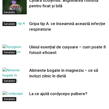
Cynara scolymus: anghinarea folosită
pentru ficat și bilă
Sanatate
Gripa tip A: ce înseamnă această infecție
Sanatate
respiratorie
Uleiul esențial de cuișoare – cum poate fi
folosit eficient
Sanatate
Alimente bogate în magneziu – ce să
incluzi zilnic în dietă
Sanatate
La ce ajută cordyceps pulbere?
Sanatate