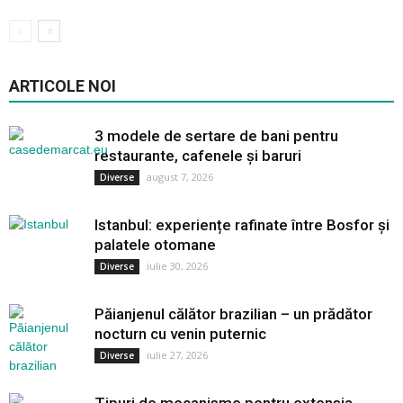
ARTICOLE NOI
3 modele de sertare de bani pentru
restaurante, cafenele și baruri
august 7, 2026
Diverse
Istanbul: experiențe rafinate între Bosfor și
palatele otomane
iulie 30, 2026
Diverse
Păianjenul călător brazilian – un prădător
nocturn cu venin puternic
iulie 27, 2026
Diverse