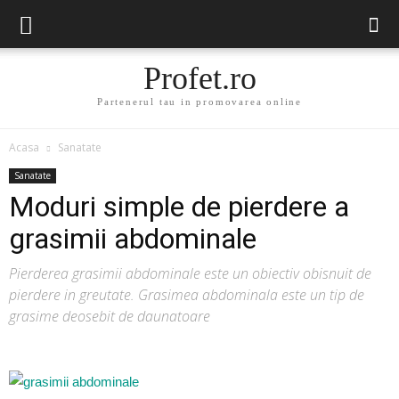
Profet.ro
Partenerul tau in promovarea online
Acasa
Sanatate
Sanatate
Moduri simple de pierdere a
grasimii abdominale
Pierderea grasimii abdominale este un obiectiv obisnuit de
pierdere in greutate. Grasimea abdominala este un tip de
grasime deosebit de daunatoare