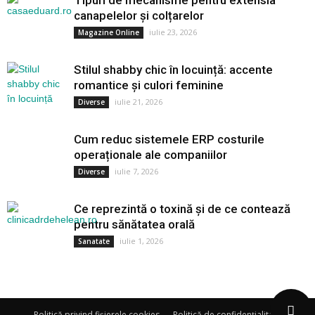
Tipuri de mecanisme pentru extensia
canapelelor și colțarelor
iulie 23, 2026
Magazine Online
Stilul shabby chic în locuință: accente
romantice și culori feminine
iulie 21, 2026
Diverse
Cum reduc sistemele ERP costurile
operaționale ale companiilor
iulie 7, 2026
Diverse
Ce reprezintă o toxină și de ce contează
pentru sănătatea orală
iulie 1, 2026
Sanatate
Politică privind fișierele cookies
Politică de confidențialitate