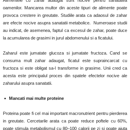
Alimentele cu zahar adaugat sunt nocive pentru sanatatea
oamenilor. Mancarea multor din aceste tipuri de alimente poate
provoca crestere in greutate.
Studiile arata ca adaosul de zahar
are efecte nocive asupra sanatatii metabolice.
Numeroase studii
au indicat, de asemenea, faptul ca excesul de zahar, poate duce
la acumularea de grasimi in jurul abdomenului si a ficatului.
Zaharul este jumatate glucoza si jumatate fructoza. Cand se
consuma mult zahar adaugat, ficatul este supraincarcat cu
fructoza si este obligat sa-l transforme in grasime.
Unii cred ca
acesta este principalul proces din spatele efectelor nocive ale
zaharului asupra sanatatii.
Mancati mai multe proteine
Proteina poate fi cel mai important macronutrient pentru pierderea
in greutate.
Cercetarile arata ca poate reduce poftele cu 60%,
poate stimula metabolismul cu 80–100 calorii pe zi si poate ajuta