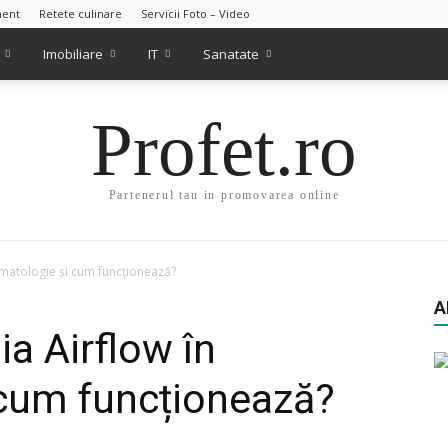
ment
Retete culinare
Servicii Foto – Video
Imobiliare
IT
Sanatate
Profet.ro
Partenerul tau in promovarea online
omatologie și cum funcționează?
A
a Airflow în
 cum funcționează?