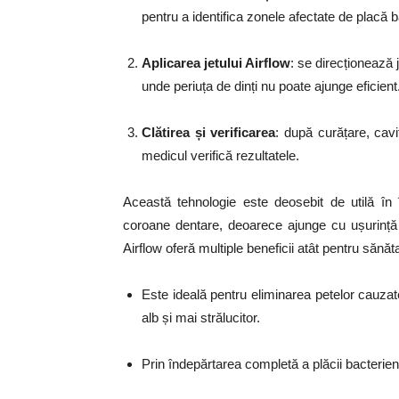
pentru a identifica zonele afectate de placă b
Aplicarea jetului Airflow
: se direcționează j
unde periuța de dinți nu poate ajunge eficient
Clătirea și verificarea
: după curățare, cavi
medicul verifică rezultatele.
Această tehnologie este deosebit de utilă în î
coroane dentare, deoarece ajunge cu ușurință în
Airflow oferă multiple beneficii atât pentru sănăt
Este ideală pentru eliminarea petelor cauzat
alb și mai strălucitor.
Prin îndepărtarea completă a plăcii bacterien