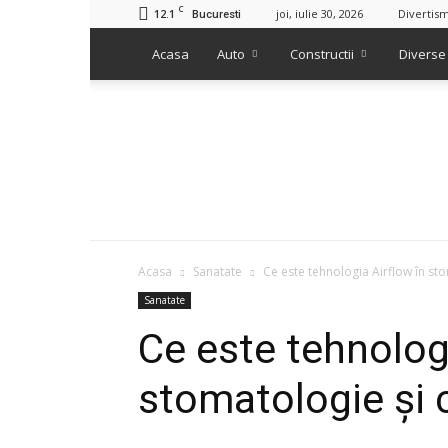
C
12.1
joi, iulie 30, 2026
Divertis
Bucuresti
Acasa
Auto
Constructii
Diverse
Acasa
Sanatate
Ce este tehnologia Airflow în st
Sanatate
Ce este tehnologi
stomatologie și