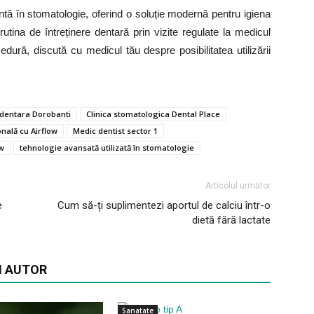
ntă în stomatologie, oferind o soluție modernă pentru igiena
utina de întreținere dentară prin vizite regulate la medicul
edură, discută cu medicul tău despre posibilitatea utilizării
 dentara Dorobanti
Clinica stomatologica Dental Place
nală cu Airflow
Medic dentist sector 1
ow
tehnologie avansată utilizată în stomatologie
Articolul următor
e
Cum să-ți suplimentezi aportul de calciu într-o
dietă fără lactate
I AUTOR
Sanatate