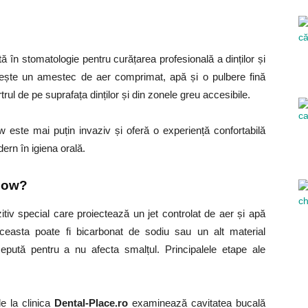
tă în stomatologie pentru curățarea profesională a dinților și
sește un amestec de aer comprimat, apă și o pulbere fină
trul de pe suprafața dinților și din zonele greu accesibile.
w este mai puțin invaziv și oferă o experiență confortabilă
ern în igiena orală.
flow?
itiv special care proiectează un jet controlat de aer și apă
ceasta poate fi bicarbonat de sodiu sau un alt material
ncepută pentru a nu afecta smalțul.
Principalele etape ale
de la clinica
Dental-Place.ro
examinează cavitatea bucală