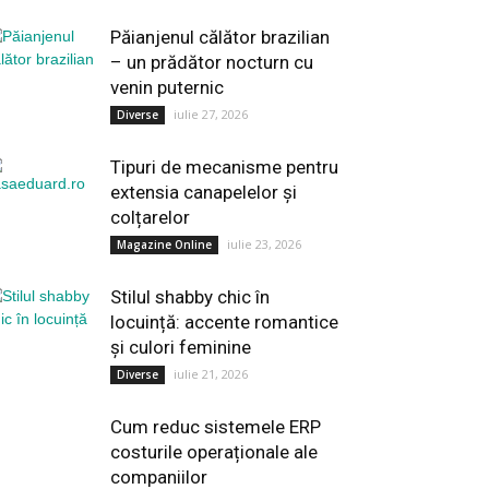
Păianjenul călător brazilian
– un prădător nocturn cu
venin puternic
iulie 27, 2026
Diverse
Tipuri de mecanisme pentru
extensia canapelelor și
colțarelor
iulie 23, 2026
Magazine Online
Stilul shabby chic în
locuință: accente romantice
și culori feminine
iulie 21, 2026
Diverse
Cum reduc sistemele ERP
costurile operaționale ale
companiilor