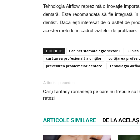
Tehnologia Airflow reprezintă o inovație importa
dentară. Este recomandată să fie integrată în r
dentist. Dacă ești interesat de o astfel de proc
acestei metode în cadrul vizitelor de profilaxie.
ETICHETE
Cabinet stomatologic sector 1
Clinica
curățarea profesională a dinților
curățarea profesio
prevenirea problemelor dentare
Tehnologia Airfl
Articolul precedent
Cărți fantasy românești pe care nu trebuie să l
ratezi
ARTICOLE SIMILARE
DE LA ACELAȘ