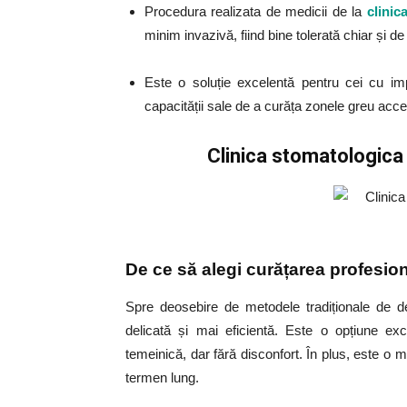
Procedura realizata de medicii de la
clinic
minim invazivă, fiind bine tolerată chiar și d
Este o soluție excelentă pentru cei cu impl
capacității sale de a curăța zonele greu acces
Clinica stomatologica 
De ce să alegi curățarea profesio
Spre deosebire de metodele tradiționale de det
delicată și mai eficientă. Este o opțiune ex
temeinică, dar fără disconfort. În plus, este o 
termen lung.