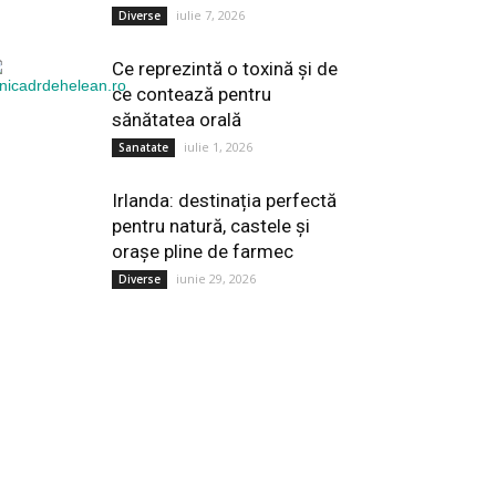
iulie 7, 2026
Diverse
Ce reprezintă o toxină și de
ce contează pentru
sănătatea orală
iulie 1, 2026
Sanatate
Irlanda: destinația perfectă
pentru natură, castele și
orașe pline de farmec
iunie 29, 2026
Diverse