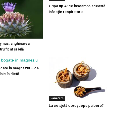
Gripa tip A: ce înseamnă această
infecție respiratorie
ymus: anghinarea
ru ficat și bilă
gate în magneziu – ce
lnic în dietă
Sanatate
La ce ajută cordyceps pulbere?