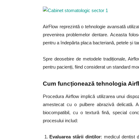
AirFlow reprezintă o tehnologie avansată utiliza
prevenirea problemelor dentare. Aceasta folo
pentru a îndepărta placa bacteriană, petele și tar
Spre deosebire de metodele tradiționale, Airflo
pentru pacienți, fiind considerat un standard mod
Cum funcționează tehnologia Air
Procedura Airflow implică utilizarea unui dispoz
amestecat cu o pulbere abrazivă delicată. A
biocompatibil, cu o textură fină, special co
procesului includ:
Evaluarea stării dinților
: medicul dentist 