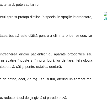
acteriană, pete sau tartru.
etul spre suprafața dinților, în special în spațiile interdentare,
.
tatea bucală este clătită pentru a elimina orice reziduu, iar
ntreținerea dinților pacienților cu aparate ortodontice sau
 spațiile înguste și în jurul lucrărilor dentare. Tehnologia
atea orală, cât și pentru estetica dentară:
e de cafea, ceai, vin roșu sau tutun, oferind un zâmbet mai
e, reduce riscul de gingivită și parodontoză.