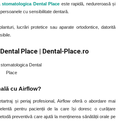
a stomatologica Dental Place
este rapidă, nedureroasă și
e persoanele cu sensibilitate dentară.
anturi, lucrări protetice sau aparate ortodontice, datorită
ibile.
Dental Place | Dental-Place.ro
nală cu Airflow?
artraj și periaj profesional, Airflow oferă o abordare mai
celentă pentru pacienții de la care își doresc o curățare
metodă preventivă care ajută la menținerea sănătății orale pe