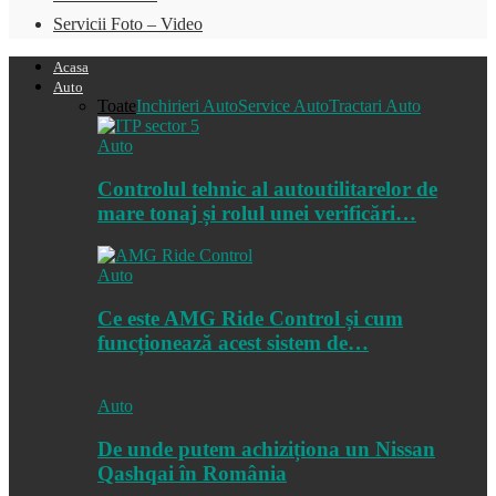
Servicii Foto – Video
Acasa
Auto
Toate
Inchirieri Auto
Service Auto
Tractari Auto
Auto
Controlul tehnic al autoutilitarelor de
mare tonaj și rolul unei verificări…
Auto
Ce este AMG Ride Control și cum
funcționează acest sistem de…
Auto
De unde putem achiziționa un Nissan
Qashqai în România