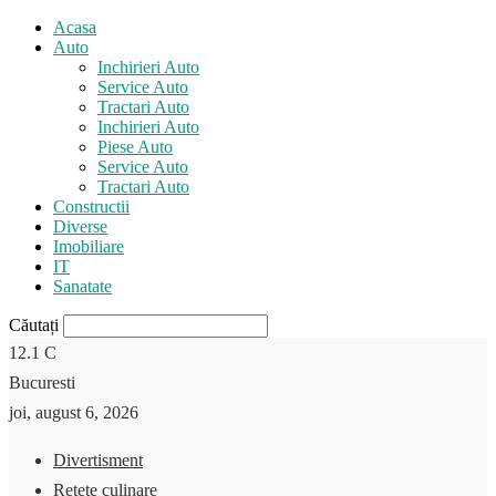
Acasa
Auto
Inchirieri Auto
Service Auto
Tractari Auto
Inchirieri Auto
Piese Auto
Service Auto
Tractari Auto
Constructii
Diverse
Imobiliare
IT
Sanatate
Căutați
12.1
C
Bucuresti
joi, august 6, 2026
Divertisment
Retete culinare