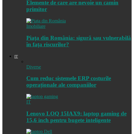
Elemente de care are nevoie un camin
primitor
Imobiliare
Piaţa din România: sigură sau vulnerabilă
în faţa riscurilor?
IT
Diverse
Cum reduc sistemele ERP costurile
operaționale ale companiilor
IT
Lenovo LOQ 15IAX9: laptop gaming de
15,6 inch pentru bugete inteligente