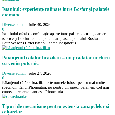
Istanbul: experiențe rafinate între Bosfor și palatele
otomane
Diverse
admin
-
iulie 30, 2026
0
Istanbulul oferă o combinație aparte între palate otomane, cartiere
istorice și hoteluri contemporane amplasate pe malul Bosforului.
Four Seasons Hotel Istanbul at the Bosphorus...
Păianjenul călător brazilian – un prădător nocturn
cu venin puternic
Diverse
admin
-
iulie 27, 2026
0
Păianjenul călător brazilian este numele folosit pentru mai multe
specii din genul Phoneutria, nu pentru un singur păianjen. Cel mai
cunoscut reprezentant este Phoneutria...
Tipuri de mecanisme pentru extensia canapelelor și
colțarelor