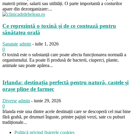
materii prime, salarii sau utilități. O parte importantă a costurilor
apare din dezorganizare:...
Ce reprezintă o toxină și de ce contează pentru
sănătatea orală
Sanatate
admin
-
iulie 1, 2026
0
O toxină este o substanță care poate afecta funcționarea normală a
organismului. Ea poate fi produsă de bacterii, ciuperci, plante,
animale sau poate apărea...
Irlanda: destinația perfectă pentru natură, castele și
orașe pline de farmec
Diverse
admin
-
iunie 29, 2026
0
Irlanda este una dintre acele destinații care se descoperă cel mai bine
fără grabă, pe drumuri înguste, printre pajiști verzi, sate cu puburi
tradiționale...
Politică privind fișierele cookies