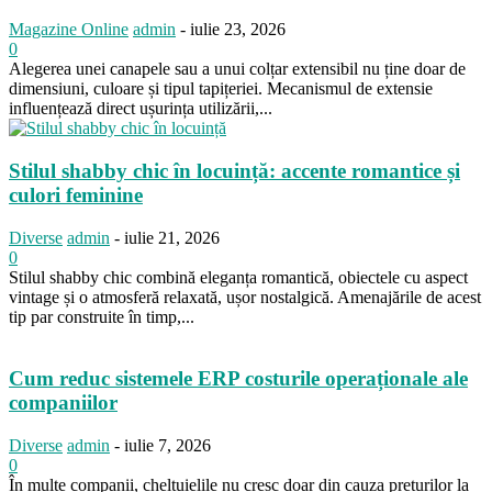
Magazine Online
admin
-
iulie 23, 2026
0
Alegerea unei canapele sau a unui colțar extensibil nu ține doar de
dimensiuni, culoare și tipul tapițeriei. Mecanismul de extensie
influențează direct ușurința utilizării,...
Stilul shabby chic în locuință: accente romantice și
culori feminine
Diverse
admin
-
iulie 21, 2026
0
Stilul shabby chic combină eleganța romantică, obiectele cu aspect
vintage și o atmosferă relaxată, ușor nostalgică. Amenajările de acest
tip par construite în timp,...
Cum reduc sistemele ERP costurile operaționale ale
companiilor
Diverse
admin
-
iulie 7, 2026
0
În multe companii, cheltuielile nu cresc doar din cauza prețurilor la