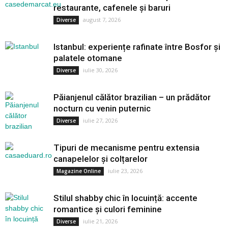
restaurante, cafenele și baruri
august 7, 2026
Diverse
Istanbul: experiențe rafinate între Bosfor și
palatele otomane
iulie 30, 2026
Diverse
Păianjenul călător brazilian – un prădător
nocturn cu venin puternic
iulie 27, 2026
Diverse
Tipuri de mecanisme pentru extensia
canapelelor și colțarelor
iulie 23, 2026
Magazine Online
Stilul shabby chic în locuință: accente
romantice și culori feminine
iulie 21, 2026
Diverse