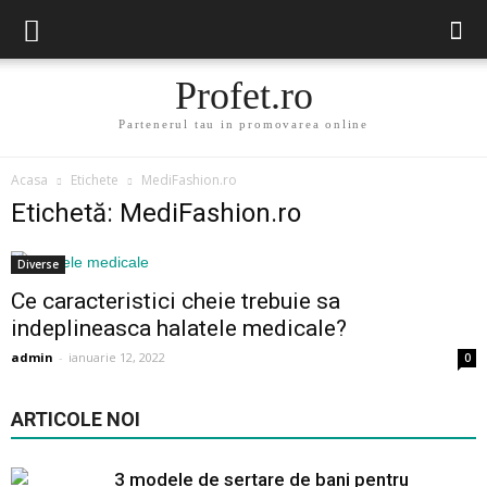
Profet.ro
Partenerul tau in promovarea online
Acasa
Etichete
MediFashion.ro
Etichetă: MediFashion.ro
Diverse
Ce caracteristici cheie trebuie sa
indeplineasca halatele medicale?
admin
-
ianuarie 12, 2022
0
ARTICOLE NOI
3 modele de sertare de bani pentru