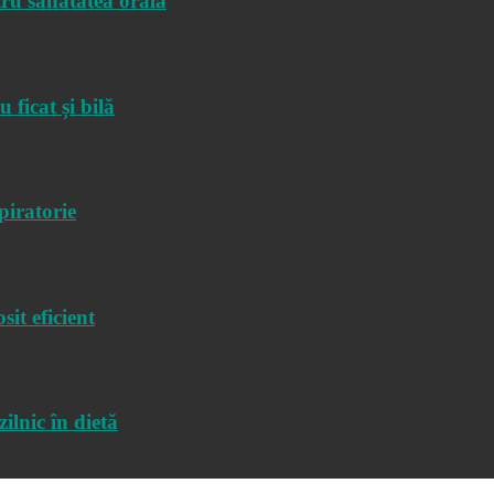
tru sănătatea orală
ficat și bilă
piratorie
sit eficient
ilnic în dietă