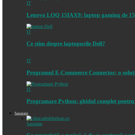
IT
Lenovo LOQ 15IAX9: laptop gaming de 15,6 
IT
Ce știm despre laptopurile Dell?
IT
Programul E-Commerce Connector: o soluție 
IT
Programare Python: ghidul complet pentru 
Sanatate
Sanatate