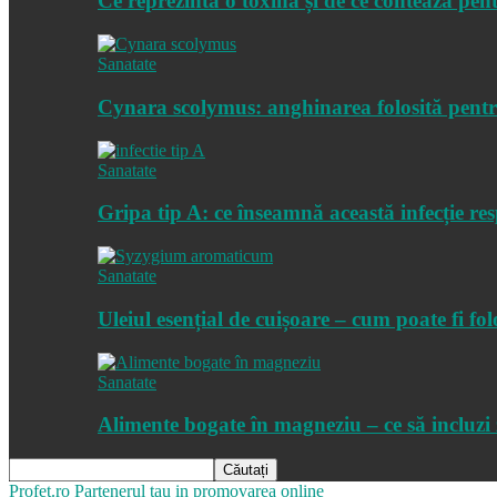
Ce reprezintă o toxină și de ce contează pen
Sanatate
Cynara scolymus: anghinarea folosită pentru 
Sanatate
Gripa tip A: ce înseamnă această infecție res
Sanatate
Uleiul esențial de cuișoare – cum poate fi folo
Sanatate
Alimente bogate în magneziu – ce să incluzi z
Profet.ro
Partenerul tau in promovarea online