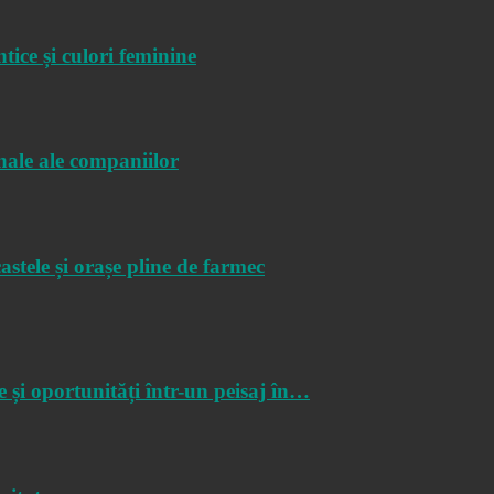
tice și culori feminine
nale ale companiilor
astele și orașe pline de farmec
e și oportunități într-un peisaj în…