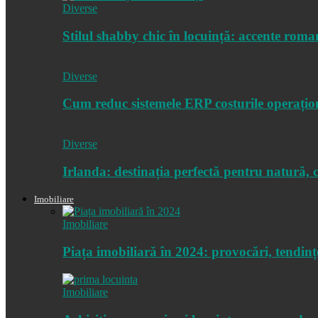
Diverse
Stilul shabby chic în locuință: accente roman
Diverse
Cum reduc sistemele ERP costurile operațio
Diverse
Irlanda: destinația perfectă pentru natură, c
Imobiliare
Imobiliare
Piața imobiliară în 2024: provocări, tendinț
Imobiliare