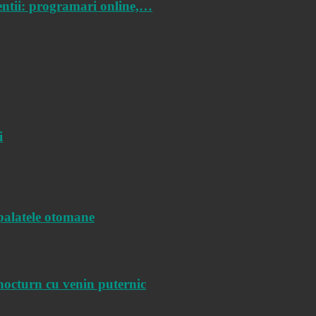
ientii: programari online,…
i
 palatele otomane
nocturn cu venin puternic