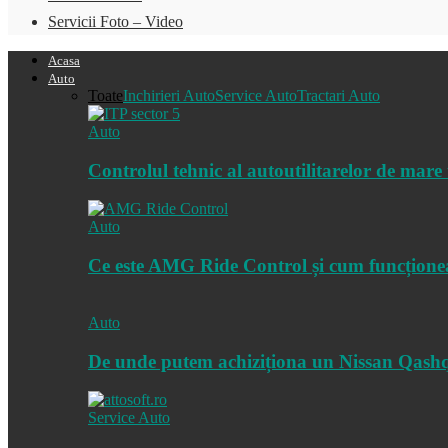
Servicii Foto – Video
Acasa
Auto
Toate
Inchirieri Auto
Service Auto
Tractari Auto
Auto
Controlul tehnic al autoutilitarelor de mare 
Auto
Ce este AMG Ride Control și cum funcțione
Auto
De unde putem achiziționa un Nissan Qash
Service Auto