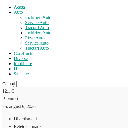
Acasa
Auto
Inchirieri Auto
Service Auto
Tractari Auto
Inchirieri Auto
Piese Auto
Service Auto
Tractari Auto
Constructii
Diverse
Imobiliare
IT
Sanatate
Căutați
12.1
C
Bucuresti
joi, august 6, 2026
Divertisment
Retete culinare