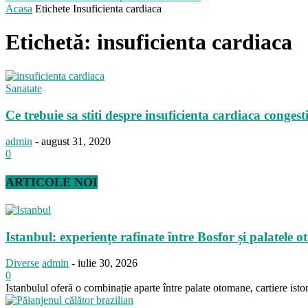
Acasa
Etichete
Insuficienta cardiaca
Etichetă: insuficienta cardiaca
Sanatate
Ce trebuie sa stiti despre insuficienta cardiaca congest
admin
-
august 31, 2020
0
ARTICOLE NOI
Istanbul: experiențe rafinate între Bosfor și palatele 
Diverse
admin
-
iulie 30, 2026
0
Istanbulul oferă o combinație aparte între palate otomane, cartiere is