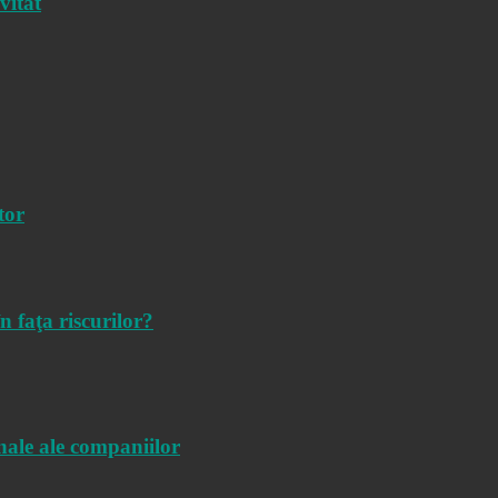
vitat
tor
 faţa riscurilor?
nale ale companiilor