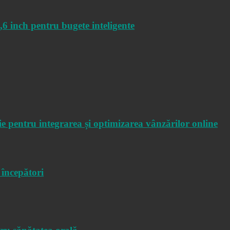
inch pentru bugete inteligente
pentru integrarea și optimizarea vânzărilor online
începători