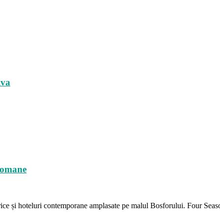
iva
otomane
torice și hoteluri contemporane amplasate pe malul Bosforului. Four Seas