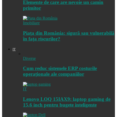
Elemente de care are nevoie un camin
primitor
Imobiliare
Piaţa din România: sigură sau vulnerabilă
în faţa riscurilor?
IT
Diverse
Cum reduc sistemele ERP costurile
operaționale ale companiilor
IT
Lenovo LOQ 15IAX9: laptop gaming de
15,6 inch pentru bugete inteligente