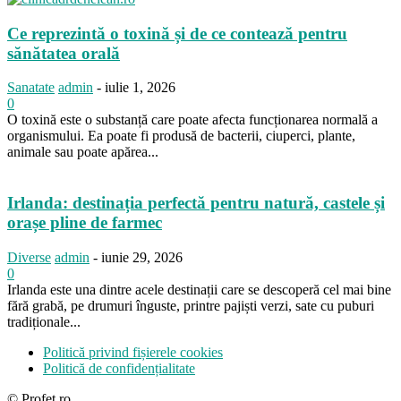
Ce reprezintă o toxină și de ce contează pentru
sănătatea orală
Sanatate
admin
-
iulie 1, 2026
0
O toxină este o substanță care poate afecta funcționarea normală a
organismului. Ea poate fi produsă de bacterii, ciuperci, plante,
animale sau poate apărea...
Irlanda: destinația perfectă pentru natură, castele și
orașe pline de farmec
Diverse
admin
-
iunie 29, 2026
0
Irlanda este una dintre acele destinații care se descoperă cel mai bine
fără grabă, pe drumuri înguste, printre pajiști verzi, sate cu puburi
tradiționale...
Politică privind fișierele cookies
Politică de confidențialitate
© Profet.ro