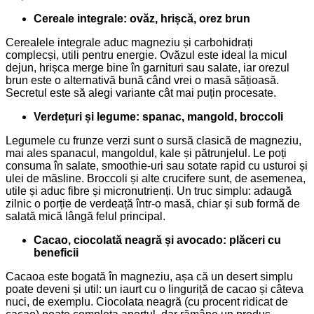
Cereale integrale: ovăz, hrișcă, orez brun
Cerealele integrale aduc magneziu și carbohidrați
complecși, utili pentru energie. Ovăzul este ideal la micul
dejun, hrișca merge bine în garnituri sau salate, iar orezul
brun este o alternativă bună când vrei o masă sățioasă.
Secretul este să alegi variante cât mai puțin procesate.
Verdețuri și legume: spanac, mangold, broccoli
Legumele cu frunze verzi sunt o sursă clasică de magneziu,
mai ales spanacul, mangoldul, kale și pătrunjelul. Le poți
consuma în salate, smoothie-uri sau sotate rapid cu usturoi și
ulei de măsline. Broccoli și alte crucifere sunt, de asemenea,
utile și aduc fibre și micronutrienți. Un truc simplu: adaugă
zilnic o porție de verdeață într-o masă, chiar și sub formă de
salată mică lângă felul principal.
Cacao, ciocolată neagră și avocado: plăceri cu
beneficii
Cacaoa este bogată în magneziu, așa că un desert simplu
poate deveni și util: un iaurt cu o linguriță de cacao și câteva
nuci, de exemplu. Ciocolata neagră (cu procent ridicat de