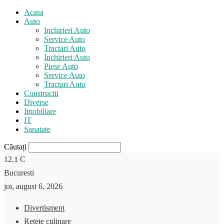
Acasa
Auto
Inchirieri Auto
Service Auto
Tractari Auto
Inchirieri Auto
Piese Auto
Service Auto
Tractari Auto
Constructii
Diverse
Imobiliare
IT
Sanatate
Căutați
12.1
C
Bucuresti
joi, august 6, 2026
Divertisment
Retete culinare