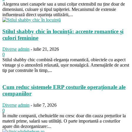
Alegerea unei canapele sau a unui colțar extensibil nu ține doar de
dimensiuni, culoare și tipul tapițeriei. Mecanismul de extensie
influențează direct ușurința utilizării,...
Stilul shabby chic în locuință: accente romantice și
culori feminine
Diverse
admin
-
iulie 21, 2026
0
Stilul shabby chic combină eleganța romantică, obiectele cu aspect
vintage și o atmosferă relaxată, ușor nostalgică. Amenajările de acest
tip par construite în timp,...
Cum reduc sistemele ERP costurile operaționale ale
companiilor
Diverse
admin
-
iulie 7, 2026
0
În multe companii, cheltuielile nu cresc doar din cauza prețurilor la
materii prime, salarii sau utilități. O parte importantă a costurilor
apare din dezorganizare:...