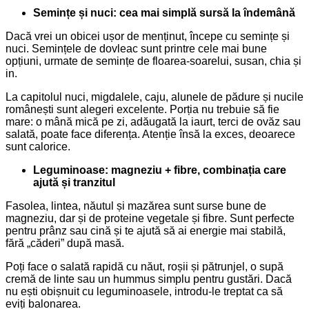
Semințe și nuci: cea mai simplă sursă la îndemână
Dacă vrei un obicei ușor de menținut, începe cu semințe și
nuci. Semințele de dovleac sunt printre cele mai bune
opțiuni, urmate de semințe de floarea-soarelui, susan, chia și
in.
La capitolul nuci, migdalele, caju, alunele de pădure și nucile
românești sunt alegeri excelente. Porția nu trebuie să fie
mare: o mână mică pe zi, adăugată la iaurt, terci de ovăz sau
salată, poate face diferența. Atenție însă la exces, deoarece
sunt calorice.
Leguminoase: magneziu + fibre, combinația care
ajută și tranzitul
Fasolea, lintea, năutul și mazărea sunt surse bune de
magneziu, dar și de proteine vegetale și fibre. Sunt perfecte
pentru prânz sau cină și te ajută să ai energie mai stabilă,
fără „căderi” după masă.
Poți face o salată rapidă cu năut, roșii și pătrunjel, o supă
cremă de linte sau un hummus simplu pentru gustări. Dacă
nu ești obișnuit cu leguminoasele, introdu-le treptat ca să
eviți balonarea.