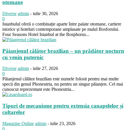
otomane
Diverse
admin
-
iulie 30, 2026
0
Istanbulul oferă o combinație aparte între palate otomane, cartiere
istorice și hoteluri contemporane amplasate pe malul Bosforului.
Four Seasons Hotel Istanbul at the Bosphorus...
Păianjenul călător brazilian – un prădător nocturn
cu venin puternic
Diverse
admin
-
iulie 27, 2026
0
Păianjenul călător brazilian este numele folosit pentru mai multe
specii din genul Phoneutria, nu pentru un singur păianjen. Cel mai
cunoscut reprezentant este Phoneutria...
Tipuri de mecanisme pentru extensia canapelelor și
colțarelor
Magazine Online
admin
-
iulie 23, 2026
0