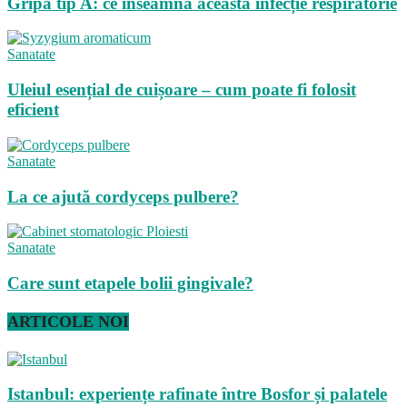
Gripa tip A: ce înseamnă această infecție respiratorie
Sanatate
Uleiul esențial de cuișoare – cum poate fi folosit
eficient
Sanatate
La ce ajută cordyceps pulbere?
Sanatate
Care sunt etapele bolii gingivale?
ARTICOLE NOI
Istanbul: experiențe rafinate între Bosfor și palatele