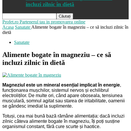
incluzi zilnic în dietă
Profet.ro
Partenerul tau in promovarea online
Acasa
Sanatate
Alimente bogate în magneziu – ce să incluzi zilnic în
dietă
Sanatate
Alimente bogate în magneziu – ce să
incluzi zilnic în dietă
Magneziul este un mineral esențial implicat în energie
,
funcționarea mușchilor, sistemul nervos și echilibrul
electroliților. De multe ori, când apare oboseala, tensiunea
musculară, somnul agitat sau starea de iritabilitate, oamenii
se gândesc imediat la suplimente.
Totuși, cea mai bună bază rămâne alimentația: dacă incluzi
zilnic câteva alimente bogate în magneziu, îți poți susține
organismul constant, fără cure scurte și haotice.