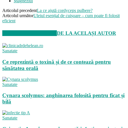
Magneziul
Articolul precedent
La ce ajută cordyceps pulbere?
Articolul următor
Uleiul esențial de cuișoare – cum poate fi folosit
eficient
ARTICOLE SIMILARE
DE LA ACELAȘI AUTOR
Sanatate
Ce reprezintă o toxină și de ce contează pentru
sănătatea orală
Sanatate
Cynara scolymus: anghinarea folosită pentru ficat și
bilă
Sanatate