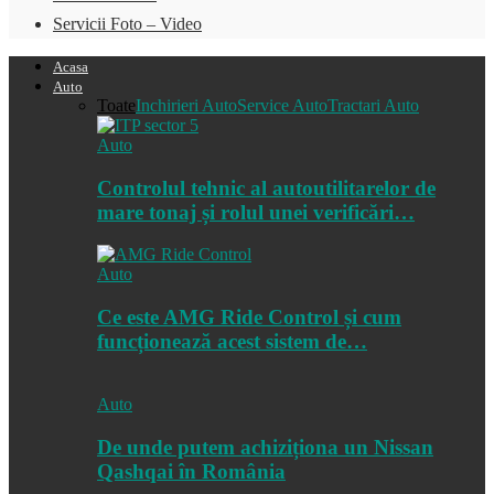
Servicii Foto – Video
Acasa
Auto
Toate
Inchirieri Auto
Service Auto
Tractari Auto
Auto
Controlul tehnic al autoutilitarelor de
mare tonaj și rolul unei verificări…
Auto
Ce este AMG Ride Control și cum
funcționează acest sistem de…
Auto
De unde putem achiziționa un Nissan
Qashqai în România