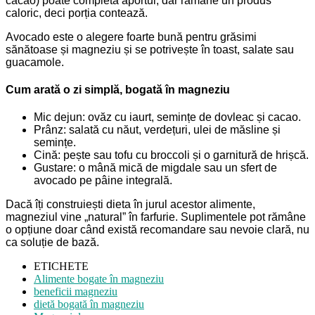
cacao) poate completa aportul, dar rămâne un produs
caloric, deci porția contează.
Avocado este o alegere foarte bună pentru grăsimi
sănătoase și magneziu și se potrivește în toast, salate sau
guacamole.
Cum arată o zi simplă, bogată în magneziu
Mic dejun: ovăz cu iaurt, semințe de dovleac și cacao.
Prânz: salată cu năut, verdețuri, ulei de măsline și
semințe.
Cină: pește sau tofu cu broccoli și o garnitură de hrișcă.
Gustare: o mână mică de migdale sau un sfert de
avocado pe pâine integrală.
Dacă îți construiești dieta în jurul acestor alimente,
magneziul vine „natural” în farfurie. Suplimentele pot rămâne
o opțiune doar când există recomandare sau nevoie clară, nu
ca soluție de bază.
ETICHETE
Alimente bogate în magneziu
beneficii magneziu
dietă bogată în magneziu