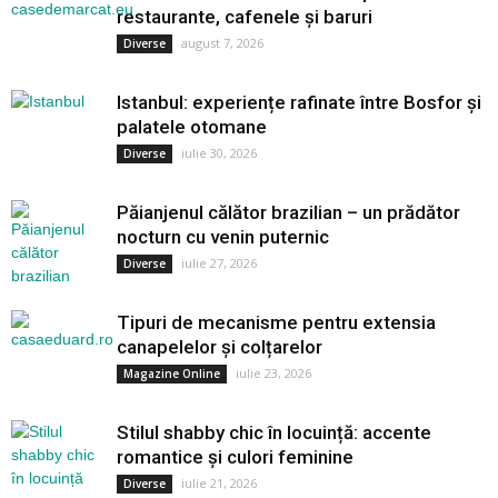
restaurante, cafenele și baruri
august 7, 2026
Diverse
Istanbul: experiențe rafinate între Bosfor și
palatele otomane
iulie 30, 2026
Diverse
Păianjenul călător brazilian – un prădător
nocturn cu venin puternic
iulie 27, 2026
Diverse
Tipuri de mecanisme pentru extensia
canapelelor și colțarelor
iulie 23, 2026
Magazine Online
Stilul shabby chic în locuință: accente
romantice și culori feminine
iulie 21, 2026
Diverse