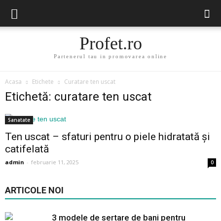
Profet.ro
Partenerul tau in promovarea online
Acasa
Etichete
Curatare ten uscat
Etichetă: curatare ten uscat
Sanatate
Ten uscat – sfaturi pentru o piele hidratată și
catifelată
admin
-
februarie 11, 2025
0
ARTICOLE NOI
3 modele de sertare de bani pentru