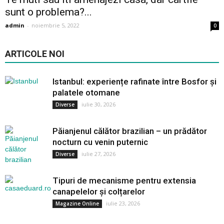
sunt o problema?...
admin
-
noiembrie 5, 2022
0
ARTICOLE NOI
Istanbul: experiențe rafinate între Bosfor și
palatele otomane
iulie 30, 2026
Diverse
Păianjenul călător brazilian – un prădător
nocturn cu venin puternic
iulie 27, 2026
Diverse
Tipuri de mecanisme pentru extensia
canapelelor și colțarelor
iulie 23, 2026
Magazine Online