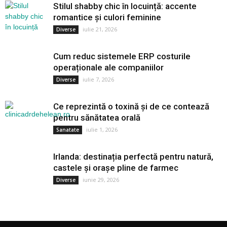
Stilul shabby chic în locuință: accente
romantice și culori feminine
iulie 21, 2026
Diverse
Cum reduc sistemele ERP costurile
operaționale ale companiilor
iulie 7, 2026
Diverse
Ce reprezintă o toxină și de ce contează
pentru sănătatea orală
iulie 1, 2026
Sanatate
Irlanda: destinația perfectă pentru natură,
castele și orașe pline de farmec
iunie 29, 2026
Diverse