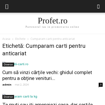
Profet.ro
Partenerul tau in promovarea online
Acasa
Etichete
Cumparam carti pentru anticariat
Etichetă: Cumparam carti pentru
anticariat
Diverse
Cum să vinzi cărțile vechi: ghidul complet
pentru a obține venituri...
admin
-
mai 2, 2024
0
Diverse
Te muti sau iti amenajezi casa, dar cartile