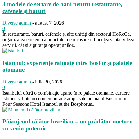
3 modele de sertare de bani pentru restaurante,
cafenele și baruri
Diverse
admin
-
august 7, 2026
0
În restaurante, baruri, cafenele și alte unități din sectorul HoReCa,
organizarea eficientă a punctului de încasare influențează atât viteza
servirii, cât și siguranța operațiunilor...
Istanbul: experiențe rafinate între Bosfor și palatele
otomane
Diverse
admin
-
iulie 30, 2026
0
Istanbulul oferă o combinație aparte între palate otomane, cartiere
istorice și hoteluri contemporane amplasate pe malul Bosforului.
Four Seasons Hotel Istanbul at the Bosphorus...
Păianjenul călător brazilian – un prădător nocturn
cu venin puternic