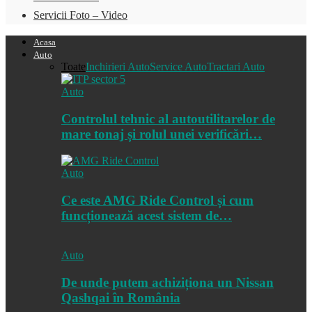
Servicii Foto – Video
Acasa
Auto
Toate
Inchirieri Auto
Service Auto
Tractari Auto
Auto
Controlul tehnic al autoutilitarelor de
mare tonaj și rolul unei verificări…
Auto
Ce este AMG Ride Control și cum
funcționează acest sistem de…
Auto
De unde putem achiziționa un Nissan
Qashqai în România