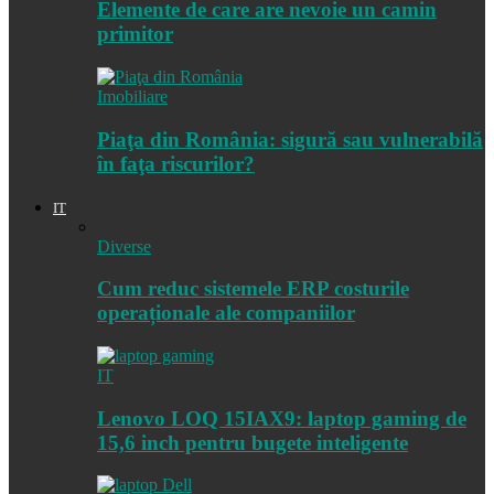
Elemente de care are nevoie un camin
primitor
Imobiliare
Piaţa din România: sigură sau vulnerabilă
în faţa riscurilor?
IT
Diverse
Cum reduc sistemele ERP costurile
operaționale ale companiilor
IT
Lenovo LOQ 15IAX9: laptop gaming de
15,6 inch pentru bugete inteligente