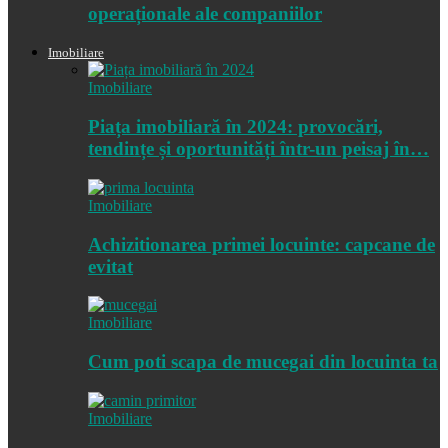
operaționale ale companiilor
Imobiliare
Imobiliare
Piața imobiliară în 2024: provocări,
tendințe și oportunități într-un peisaj în…
Imobiliare
Achizitionarea primei locuinte: capcane de
evitat
Imobiliare
Cum poti scapa de mucegai din locuinta ta
Imobiliare