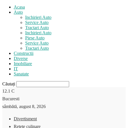
Acasa
Auto
Inchirieri Auto
Service Auto
Tractari Auto
Inchirieri Auto
Piese Auto
Service Auto
Tractari Auto
Constructii
Diverse
Imobiliare
IT
Sanatate
Căutați
12.1
C
Bucuresti
sâmbătă, august 8, 2026
Divertisment
Retete culinare