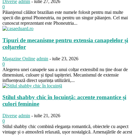
Diverse
admin
-
iulie 27, 2026
0
Păianjenul călător brazilian este numele folosit pentru mai multe
specii din genul Phoneutria, nu pentru un singur păianjen. Cel mai
cunoscut reprezentant este Phoneutria...
Tipuri de mecanisme pentru extensia canapelelor și
colțarelor
Magazine Online
admin
-
iulie 23, 2026
0
Alegerea unei canapele sau a unui colțar extensibil nu ține doar de
dimensiuni, culoare și tipul tapițeriei. Mecanismul de extensie
influențează direct ușurința utilizării,...
Stilul shabby chic în locuință: accente romantice și
culori feminine
Diverse
admin
-
iulie 21, 2026
0
Stilul shabby chic combină eleganța romantică, obiectele cu aspect
vintage și o atmosferă relaxată, ușor nostalgică. Amenajările de acest