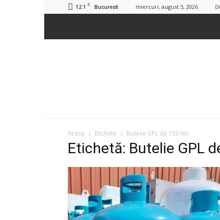
C
12.1
miercuri, august 5, 2026
D
Bucuresti
Acasa
Etichete
Butelie GPL de 150 litri
Etichetă: Butelie GPL de