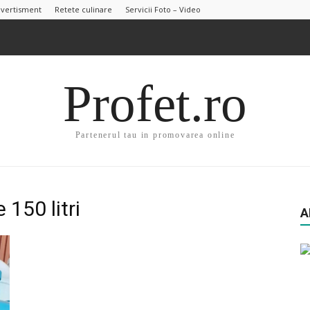
ivertisment
Retete culinare
Servicii Foto – Video
Profet.ro
Partenerul tau in promovarea online
 150 litri
A