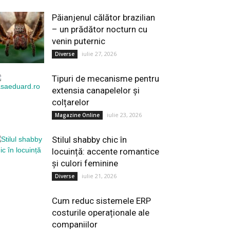
Păianjenul călător brazilian
– un prădător nocturn cu
venin puternic
iulie 27, 2026
Diverse
Tipuri de mecanisme pentru
extensia canapelelor și
colțarelor
iulie 23, 2026
Magazine Online
Stilul shabby chic în
locuință: accente romantice
și culori feminine
iulie 21, 2026
Diverse
Cum reduc sistemele ERP
costurile operaționale ale
companiilor