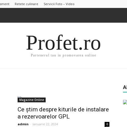
isment
Retete culinare
Servicii Foto – Video
Profet.ro
Partenerul tau in promovarea online
A
Magazine Online
Ce știm despre kiturile de instalare
a rezervoarelor GPL
admin
-
ianuarie 22, 2024
0