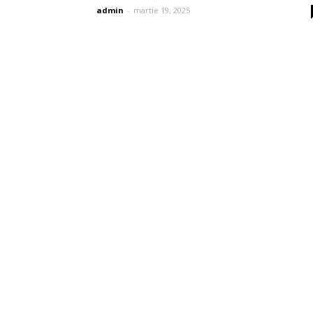
admin
-
martie 19, 2025