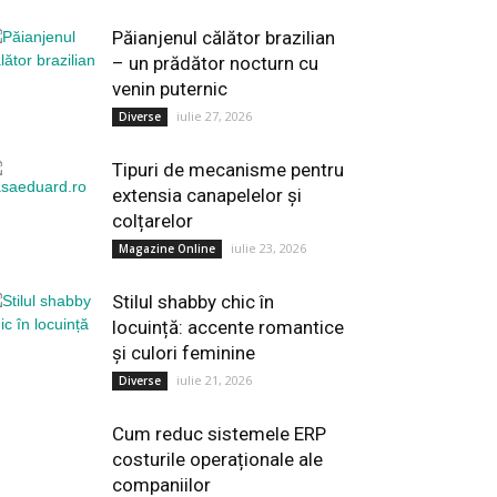
Păianjenul călător brazilian
– un prădător nocturn cu
venin puternic
iulie 27, 2026
Diverse
Tipuri de mecanisme pentru
extensia canapelelor și
colțarelor
iulie 23, 2026
Magazine Online
Stilul shabby chic în
locuință: accente romantice
și culori feminine
iulie 21, 2026
Diverse
Cum reduc sistemele ERP
costurile operaționale ale
companiilor