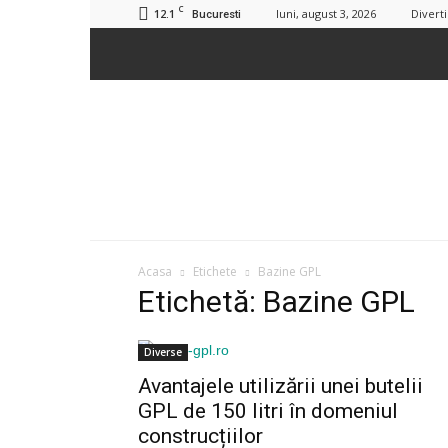
C
12.1
luni, august 3, 2026
Divert
Bucuresti
Acasa
Etichete
Bazine GPL
Etichetă: Bazine GPL
Diverse
Avantajele utilizării unei butelii
GPL de 150 litri în domeniul
construcțiilor