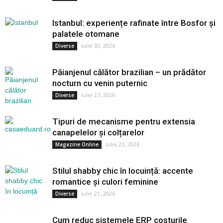
Istanbul: experiențe rafinate între Bosfor și
palatele otomane
iulie 30, 2026
Diverse
Păianjenul călător brazilian – un prădător
nocturn cu venin puternic
iulie 27, 2026
Diverse
Tipuri de mecanisme pentru extensia
canapelelor și colțarelor
iulie 23, 2026
Magazine Online
Stilul shabby chic în locuință: accente
romantice și culori feminine
iulie 21, 2026
Diverse
Cum reduc sistemele ERP costurile