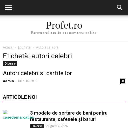
Profet.ro
Partenerul tau in promovarea online
Acasa
Etichete
Autori celebri
Etichetă: autori celebri
Diverse
Autori celebri si cartile lor
admin
-
iulie 16, 2019
0
ARTICOLE NOI
3 modele de sertare de bani pentru
restaurante, cafenele și baruri
august 7, 2026
Diverse