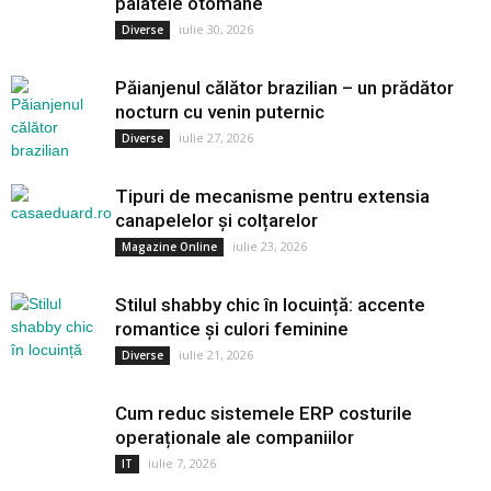
palatele otomane
iulie 30, 2026
Diverse
Păianjenul călător brazilian – un prădător
nocturn cu venin puternic
iulie 27, 2026
Diverse
Tipuri de mecanisme pentru extensia
canapelelor și colțarelor
iulie 23, 2026
Magazine Online
Stilul shabby chic în locuință: accente
romantice și culori feminine
iulie 21, 2026
Diverse
Cum reduc sistemele ERP costurile
operaționale ale companiilor
iulie 7, 2026
IT