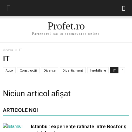
Profet.ro
Partenerul tau in promovarea online
Acasa
IT
IT
Auto
Constructii
Diverse
Divertisment
Imobiliare
IT
Niciun articol afișat
ARTICOLE NOI
Istanbul: experiențe rafinate între Bosfor și