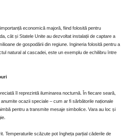
o importanță economică majoră, fiind folosită pentru
, cât și Statele Unite au dezvoltat instalații de captare a
ilioane de gospodării din regiune. Ingineria folosită pentru a
ectul natural al cascadei, este un exemplu de echilibru între
puri
eciată îl reprezintă iluminarea nocturnă. În fiecare seară,
n anumite ocazii speciale – cum ar fi sărbătorile naționale
himbă pentru a transmite mesaje simbolice. Vara au loc și
ie.
t. Temperaturile scăzute pot îngheța parțial căderile de