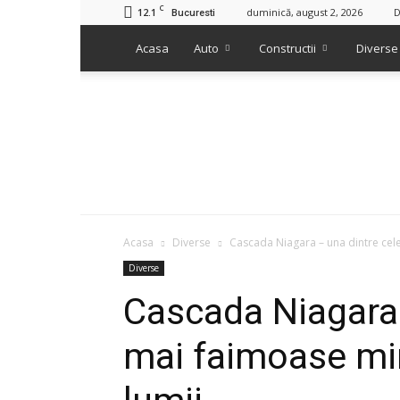
C
12.1
duminică, august 2, 2026
D
Bucuresti
Acasa
Auto
Constructii
Diverse
Acasa
Diverse
Cascada Niagara – una dintre cele
Diverse
Cascada Niagara 
mai faimoase min