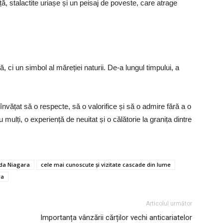
, stalactite uriașe și un peisaj de poveste, care atrage
, ci un simbol al măreției naturii. De-a lungul timpului, a
 învățat să o respecte, să o valorifice și să o admire fără a o
mulți, o experiență de neuitat și o călătorie la granița dintre
da Niagara
cele mai cunoscute și vizitate cascade din lume
ra
Articolul următor
Importanța vânzării cărților vechi anticariatelor