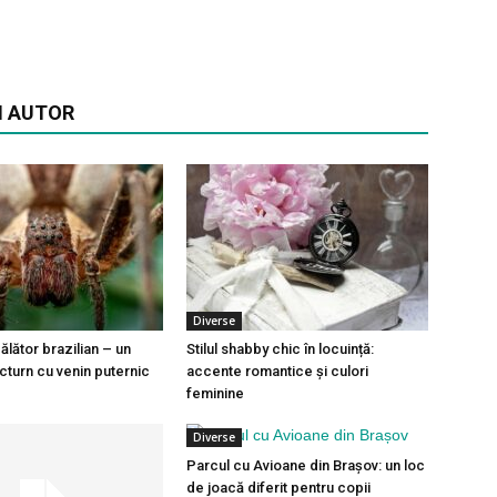
I AUTOR
Diverse
ălător brazilian – un
Stilul shabby chic în locuință:
cturn cu venin puternic
accente romantice și culori
feminine
Diverse
Parcul cu Avioane din Brașov: un loc
de joacă diferit pentru copii