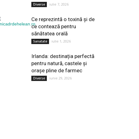
iulie 7, 2026
Diverse
Ce reprezintă o toxină și de
ce contează pentru
sănătatea orală
iulie 1, 2026
Sanatate
Irlanda: destinația perfectă
pentru natură, castele și
orașe pline de farmec
iunie 29, 2026
Diverse