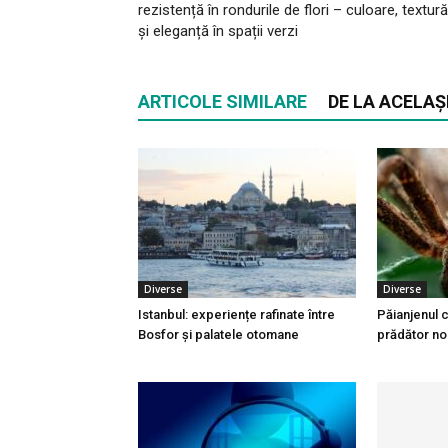
rezistență în rondurile de flori – culoare, textură
și eleganță în spații verzi
ARTICOLE SIMILARE
DE LA ACELAȘ
Diverse
Diverse
Istanbul: experiențe rafinate între
Păianjenul c
Bosfor și palatele otomane
prădător no