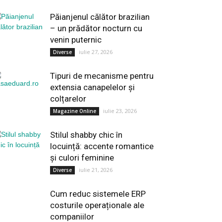
Păianjenul călător brazilian
– un prădător nocturn cu
venin puternic
iulie 27, 2026
Diverse
Tipuri de mecanisme pentru
extensia canapelelor și
colțarelor
iulie 23, 2026
Magazine Online
Stilul shabby chic în
locuință: accente romantice
și culori feminine
iulie 21, 2026
Diverse
Cum reduc sistemele ERP
costurile operaționale ale
companiilor