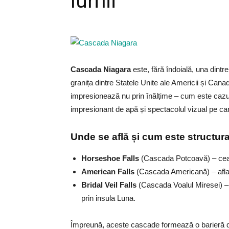
lumii
Cascada Niagara
este, fără îndoială, una dintr
granița dintre Statele Unite ale Americii și Cana
impresionează nu prin înălțime – cum este cazul 
impresionant de apă și spectacolul vizual pe care
Unde se află și cum este structur
Horseshoe Falls
(Cascada Potcoavă) – cea 
American Falls
(Cascada Americană) – aflată 
Bridal Veil Falls
(Cascada Voalul Miresei) – 
prin insula Luna.
Împreună, aceste cascade formează o barieră de