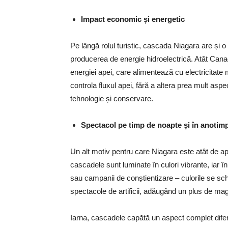
Impact economic și energetic
Pe lângă rolul turistic, cascada Niagara are și 
producerea de energie hidroelectrică. Atât Canada
energiei apei, care alimentează cu electricitate m
controla fluxul apei, fără a altera prea mult asp
tehnologie și conservare.
Spectacol pe timp de noapte și în anotim
Un alt motiv pentru care Niagara este atât de apr
cascadele sunt luminate în culori vibrante, iar î
sau campanii de conștientizare – culorile se sc
spectacole de artificii, adăugând un plus de mag
Iarna, cascadele capătă un aspect complet diferi