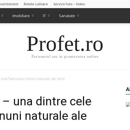
ivertisment
Retete culinare
Servicii Foto – Video
Imobiliare
IT
Sanatate
Profet.ro
Partenerul tau in promovarea online
 mai faimoase minuni naturale ale lumii
A
– una dintre cele
uni naturale ale