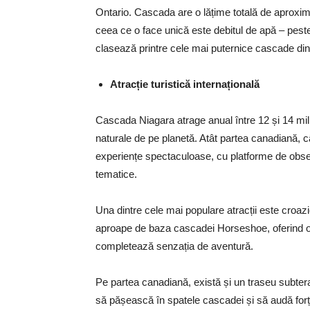
Ontario. Cascada are o lățime totală de aproxima
ceea ce o face unică este debitul de apă – pes
clasează printre cele mai puternice cascade di
Atracție turistică internațională
Cascada Niagara atrage anual între 12 și 14 milioa
naturale de pe planetă. Atât partea canadiană, câ
experiențe spectaculoase, cu platforme de observ
tematice.
Una dintre cele mai populare atracții este croaz
aproape de baza cascadei Horseshoe, oferind o ex
completează senzația de aventură.
Pe partea canadiană, există și un traseu subte
să pășească în spatele cascadei și să audă forța