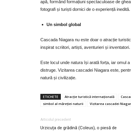
apă, formând formațiuni spectaculoase de gheață
fotografi și turiști dornici de o experiență inedită.
Un simbol global
Cascada Niagara nu este doar o atracție turistică
inspirat scriitori, artiști, aventurieri și inventatori.
Este locul unde natura își arată forța, iar omul a
distruge. Vizitarea cascadei Niagara este, pentru 
natură și civilizație.
ETICHETE
Atracție turistică internațională
Casca
simbol al măreției naturii
Vizitarea cascadei Niaga
Articolul precedent
Urzicuța de grădină (Coleus), o piesă de