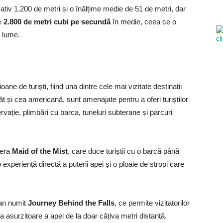
tiv 1.200 de metri și o înălțime medie de 51 de metri, dar
te
2.800 de metri cubi pe secundă
în medie, ceea ce o
n lume.
ne de turiști, fiind una dintre cele mai vizitate destinații
t și cea americană, sunt amenajate pentru a oferi turiștilor
ație, plimbări cu barca, tuneluri subterane și parcuri
iera
Maid of the Mist
, care duce turiștii cu o barcă până
periență directă a puterii apei și o ploaie de stropi care
ran numit
Journey Behind the Falls
, ce permite vizitatorilor
 asurzitoare a apei de la doar câțiva metri distanță.