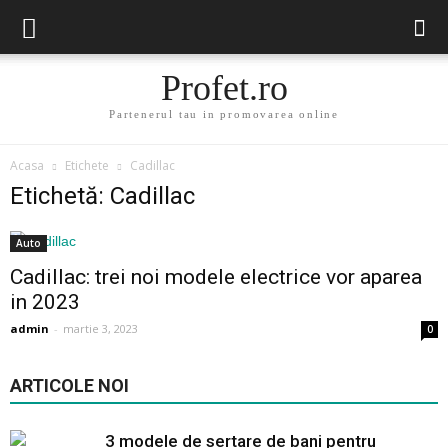
Profet.ro
Partenerul tau in promovarea online
Acasa
Etichete
Cadillac
Etichetă: Cadillac
Auto
Cadillac: trei noi modele electrice vor aparea
in 2023
admin
-
martie 3, 2023
0
ARTICOLE NOI
3 modele de sertare de bani pentru