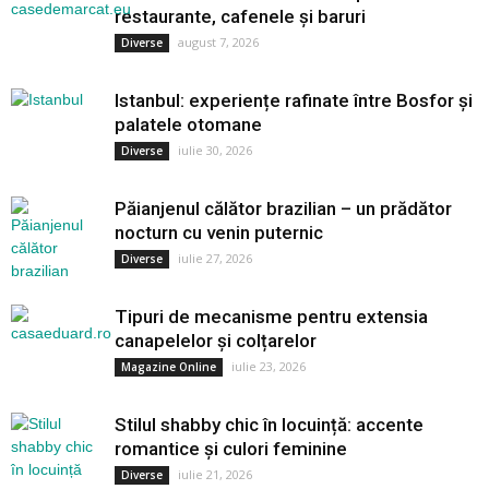
restaurante, cafenele și baruri
august 7, 2026
Diverse
Istanbul: experiențe rafinate între Bosfor și
palatele otomane
iulie 30, 2026
Diverse
Păianjenul călător brazilian – un prădător
nocturn cu venin puternic
iulie 27, 2026
Diverse
Tipuri de mecanisme pentru extensia
canapelelor și colțarelor
iulie 23, 2026
Magazine Online
Stilul shabby chic în locuință: accente
romantice și culori feminine
iulie 21, 2026
Diverse